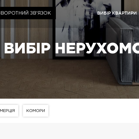
ВИБІР КВАРТИРИ
ЗВОРОТНИЙ ЗВ'ЯЗОК
Київ
ЖК «Ща
ВИБІР НЕРУХОМ
ЖК «Cr
ЖК «Ща
ЖК «Ща
Львів
ЖК «Ly
ЖК «Ща
МЕРЦІЯ
КОМОРИ
ЖК «Ща
ЖК «Ща