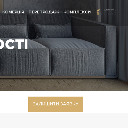
КОМЕРЦІЯ
ПЕРЕПРОДАЖ
КОМПЛЕКСИ
сливий Grand» Софіївська Борщагівка
ОСТІ
ystal Avenue» Петропавлівська Борщагівка
сливий» Петропавлівська Борщагівка
сливий» Софіївська Борщагівка
pynsky» Львів
сливий Platinum» Львів
сливий» Львів
ЗАЛИШИТИ ЗАЯВКУ
сливий Club» Львів