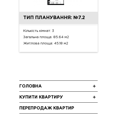
ТИП ПЛАНУВАННЯ: №7.2
Кількість кімнат: 3
Загальна площа: 85.64 м2
Житлова площа: 45.18 м2
ГОЛОВНА
Новини
КУПИТИ КВАРТИРУ
Блог
Однокімнатні квартири
Акції
ПЕРЕПРОДАЖ КВАРТИР
Двокімнатні квартири
Відео