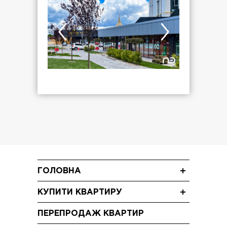
ГОЛОВНА
Новини
КУПИТИ КВАРТИРУ
Блог
Однокімнатні квартири
Акції
ПЕРЕПРОДАЖ КВАРТИР
Двокімнатні квартири
Відео