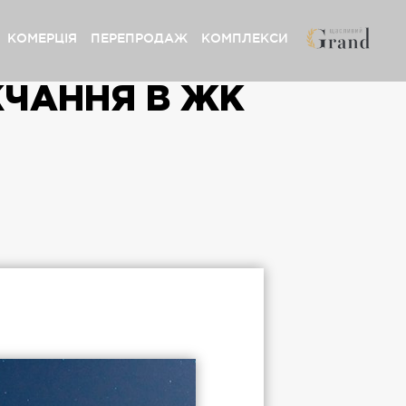
КОМЕРЦІЯ
ПЕРЕПРОДАЖ
КОМПЛЕКСИ
ЖЧАННЯ В ЖК
сливий Grand» Софіївська Борщагівка
ystal Avenue» Петропавлівська Борщагівка
сливий» Петропавлівська Борщагівка
сливий» Софіївська Борщагівка
pynsky» Львів
сливий Platinum» Львів
сливий» Львів
сливий Club» Львів