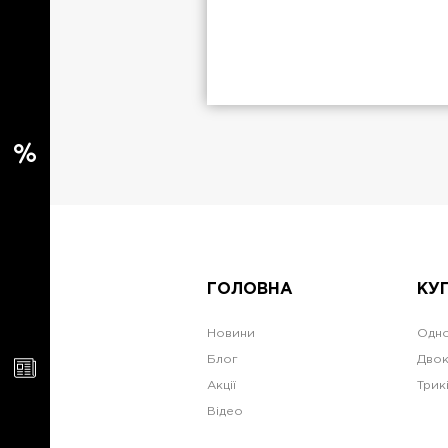
ГОЛОВНА
КУ
Новини
Одно
Блог
Двок
Акції
Трик
Відео