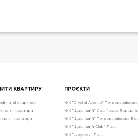
ПИТИ КВАРТИРУ
ПРОЄКТИ
кімнатні квартири
ЖК "Crystal Avenue" Петропавлівськ
імнатні квартири
ЖК "Щасливий" Софіївська Борщагі
імнатні квартири
ЖК "Щасливий" Петропавлівська Бо
ЖК "Щасливий Club" Львів
ЖК "Lypynsky" Львів